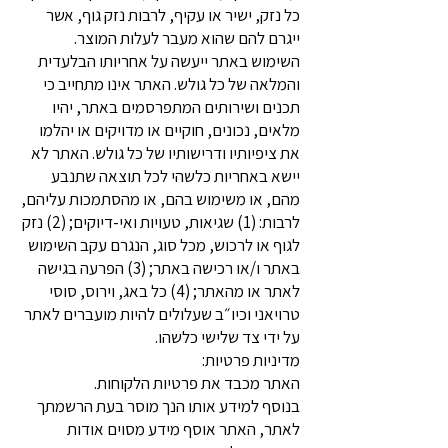
כל נזק, ישיר או עקיף, לרבות נזק גוף, אשר
ייגרם להם שהוא מעבר לעלות המוצר.
השימוש באתר ייעשה על אחריותו הבלעדית
והמלאה של כל גולש. האתר אינו מתחייב כי
תכנים ושירותים המתפרסמים באתר, יהיו
מלאים, נכונים, חוקיים או מדויקים או יהלמו
את ציפיותיו ודרישותיו של כל גולש. האתר לא
יישא באחריות כלשהי לכל תוצאה שתנבע
מהם, או משימוש בהם, או מהסתמכות עליהם,
לרבות: (1) שגיאות, טעויות ואי-דיוקים; (2) נזק
לגוף או לרכוש, מכל סוג, הנגרם עקב השימוש
באתר ו/או רכישה באתר; (3) הפרעה בגישה
לאתר או מהאתר; (4) כל באג, וירוס, סוסי
טרויאני וכיו״ב שעלולים להיות מועברים לאתר
על ידי צד שלישי כלשהו.
מדיניות פרטיות:
האתר מכבד את פרטיות הלקוחות.
בנוסף למידע אותו הנך מוסר בעת הרשמתך
לאתר, האתר אוסף מידע מסוים אודות