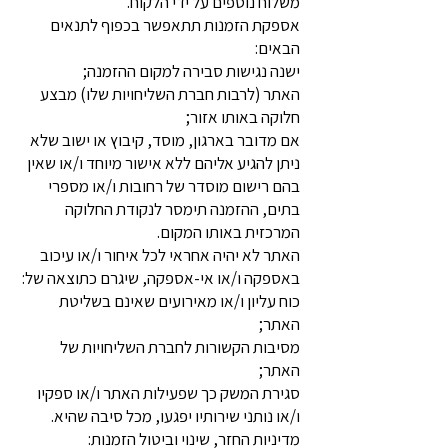
משלוח נוספים על ידי הלקוח.
אספקת הזמנות תתאפשר בכפוף לתנאים
הבאים:
ישנה נגישות סבירה למקום ההזמנה;
האתר (לרבות חברת השליחויות שלו) מבצע
חלוקה באותו אזור;
אם מדובר בארגון, מוסד, קיבוץ או ישוב שלא
ניתן להגיע אליהם ללא אישור מיוחד ו/או שאין
בהם רישום מוסדר של רחובות ו/או מספרי
בתים, ההזמנה תימסר לנקודת החלוקה
המרכזית באותו המקום.
האתר לא יהיה אחראי לכל איחור ו/או עיכוב
באספקה ו/או אי-אספקה, שיגרם כתוצאה של:
כוח עליון ו/או מאירועים שאינם בשליטת
האתר;
מסיבות הקשורות לחברת השליחויות של
האתר;
סגירת המשק כך שפעילות האתר ו/או ספקיו
ו/או נותני שירותיו יפגעו, מכל סיבה שהיא.
מדיניות החזר, שינוי וביטול הזמנות: