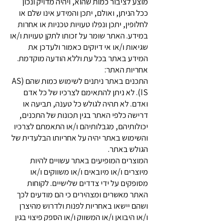
מוצע לציבור כמות שהוא, ויהיה מדויק ונכון
ככל הניתן, ואולם, יתכן והמידע אינו שלם או
לחלופין, יתכן ונפלו טעויות טכניות או אחרות
במידע. האתר שומר על זכותו לתקן טעויות ו/או
שגיאות ו/או אי דיוקים כאמור ולעדכן את
המידע באתר בכל עת וללא הודעה מוקדמת.
אחריות האתר:
התכנים באתר ניתנים לשימוש כמות שהם (AS
IS). לא ניתן להתאימם לצרכיו של כל אדם
ואדם. לא תהיה לגולש כל טענה, תביעה או
דרישה כלפי האתר בגין תכונות של התכנים,
יכולותיהם, מגבלותיהם ו/או התאמתם לצרכיו
והשימוש באתר יהיה על אחריותו הבלעדית של
הגולש באתר.
המוצרים המופיעים באתר עשויים להיות
מיוצרים ו/או מיובאים ו/או משווקים ו/או
מסופקים על ידי צדדים שלישיים. לקוחות
האתר מאשרים ומצהירים כי הם מודעים לכך
ושהם יישאו באחריות לפנות ולדרוש מהיצרן
ו/או היבואן ו/או המשווק ו/או הספק פיצוי בגין