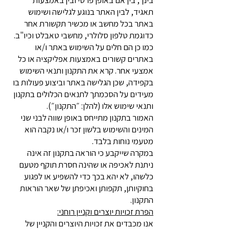
בינך, בין אם באופן פרטי ובין באמצעות
תאגיד, לבין האתר בנוגע לגלישה ושימוש
באתר בכל מחשב או מכשיר תקשורת אחר
כדוגמת טלפון סלולרי, מחשבי טאבלט וכיו"ב.
כמו כן הם חלים על השימוש באתר ו/או
באתרים קשורים באמצעות אפליקציה או כל
אמצעי אחר. קרא את התקנון ותנאי השימוש
בקפידה, שכן הגלישה באתר וביצוע פעולות בו
מעידים על הסכמתך לתנאים הכלולים בתקנון
ותנאי שימוש אלו (להלן: ״התקנון״).
האמור בתקנון מתייחס באופן שווה לבני שני
המינים והשימוש בלשון זכר ו/או נקבה הוא
מטעמי נוחות בלבד.
במקרה שייקבע כי הוראה בתקנון זה אינה
ניתנת לאכיפה או שהינה חסרת תוקף מטעם
כלשהו, לא יהא בכך כדי להשפיע או לפגוע
בחוקיותן, תקפותן ואכיפתן של שאר הוראות
התקנון.
הפרת זכויות יוצרים וקניין רוחני:
אנו מכבדים את זכויות היוצרים והקניין של