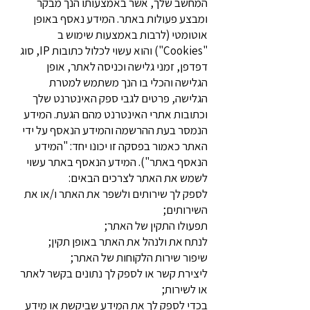
המחשב שלך, אשר באמצעותו הנך מבקר
ומבצע פעולות באתר. המידע נאסף באופן
אוטומטי (לרבות באמצעות שימוש ב
"Cookies") והוא עשוי לכלול כתובות IP, סוג
דפדפן, זמני גלישה וכניסה לאתר, אופן
הגלישה והכלי בו הנך משתמש למטרת
הגלישה, פרטים לגבי ספק האינטרנט שלך
וכתובות אתרי האינטרנט מהם הגעת. המידע
הנמסר בעת ההרשמה והמידע הנאסף על ידי
האתר כאמור בפסקה זו יכונו יחד: "המידע
הנאסף באתר"). המידע הנאסף באתר עשוי
לשמש את האתר לצרכים הבאים:
לספק לך שירותים ולשפר את האתר ו/או את
השירותים;
תפעולו התקין של האתר;
לנתח את ולנהל את האתר באופן תקין;
שיפור שירות הלקוחות של האתר;
ליצירת קשר או לספק לך נתונים בקשר לאתר
או לשירות;
בכדי לספק לך את המידע שביקשת או מידע